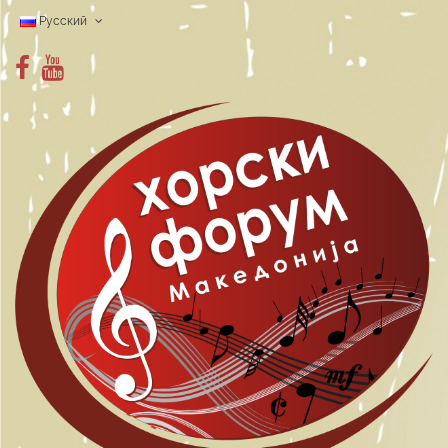
Pyccкий