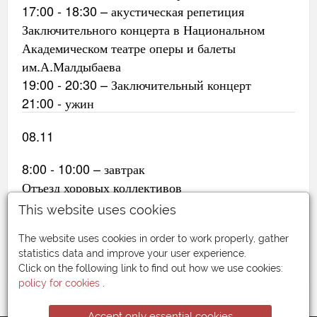
17:00 - 18:30 – акустическая репетиция
Заключительного концерта в Национальном
Академическом театре оперы и балеты
им.А.Малдыбаева
19:00 - 20:30 – Заключительный концерт
21:00 - ужин
08.11
8:00 - 10:00 – завтрак
Отъезд хоровых коллективов
This website uses cookies
- ⁠Oрганизатор оставляет за собой право вносить
изменения в программу Форума без
The website uses cookies in order to work properly, gather
предварительного уведомления.
statistics data and improve your user experience.
Click on the following link to find out how we use cookies:
policy for cookies
.
Accept only essential cookies