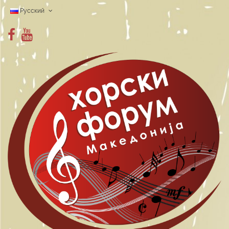
Pyccкий