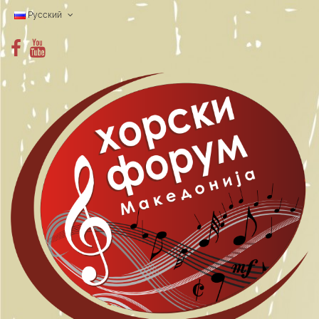
Pyccкий